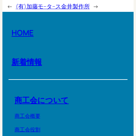
←
(有)加藤モ−タ−ス
金井製作所
→
HOME
新着情報
商工会について
商工会概要
商工会役割