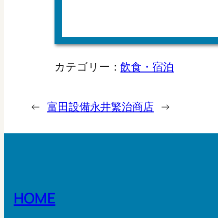
カテゴリー：
飲食・宿泊
←
富田設備
永井繁治商店
→
HOME