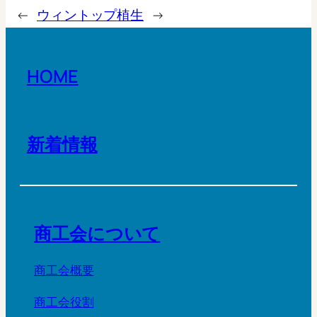
←
ウィントップ
植生
→
HOME
新着情報
商工会について
商工会概要
商工会役割