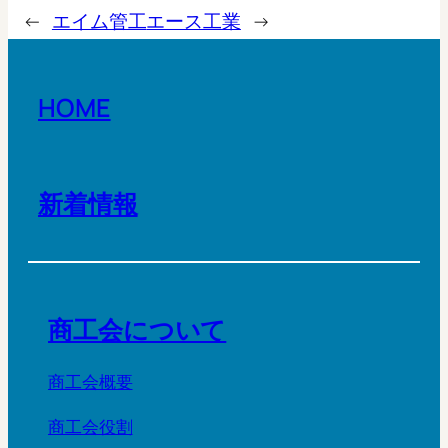
←
エイム管工
エース工業
→
HOME
新着情報
商工会について
商工会概要
商工会役割