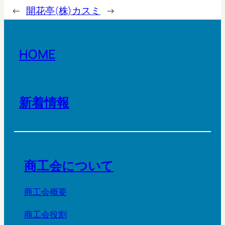
←
開花亭
(株)カスミ
→
HOME
新着情報
商工会について
商工会概要
商工会役割