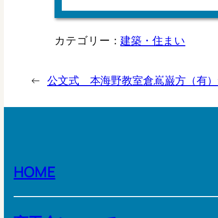
カテゴリー：
建築・住まい
←
公文式 本海野教室
倉嶌巌方（有）
HOME