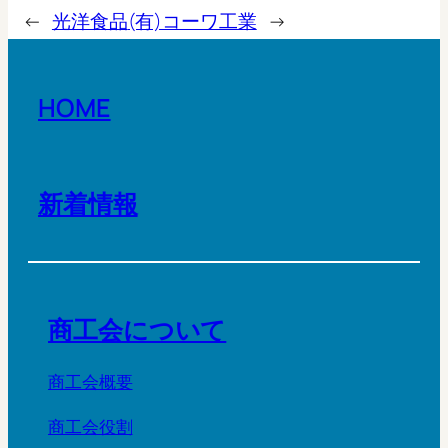
←
光洋食品
(有)コーワ工業
→
HOME
新着情報
商工会について
商工会概要
商工会役割