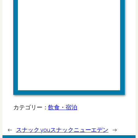
カテゴリー：
飲食・宿泊
←
スナック you
スナックニューエデン
→