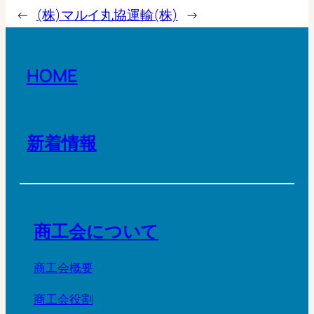
←
(株)マルイ
丸協運輸(株)
→
HOME
新着情報
商工会について
商工会概要
商工会役割