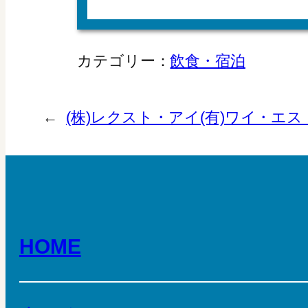
カテゴリー：
飲食・宿泊
←
(株)レクスト・アイ
(有)ワイ・エ
HOME