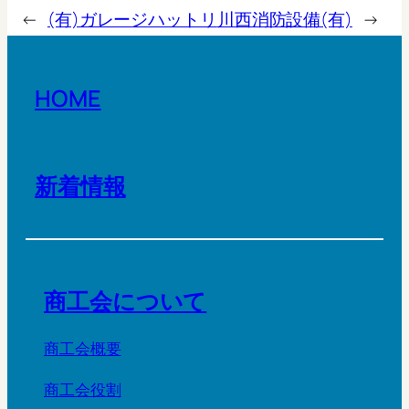
←
(有)ガレージハットリ
川西消防設備(有)
→
HOME
新着情報
商工会について
商工会概要
商工会役割