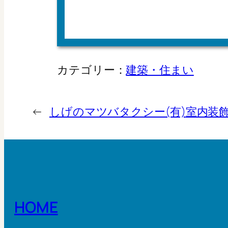
カテゴリー：
建築・住まい
←
しげのマツバタクシー(有)
室内装
HOME