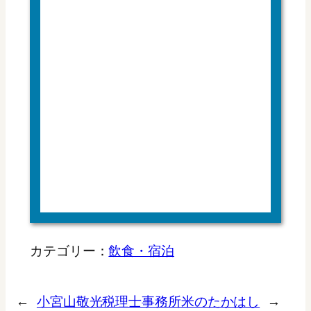
カテゴリー：
飲食・宿泊
←
小宮山敬光税理士事務所
米のたかはし
→