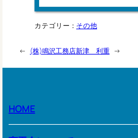
カテゴリー：
その他
←
(株)鳴沢工務店
新津 利重
→
HOME