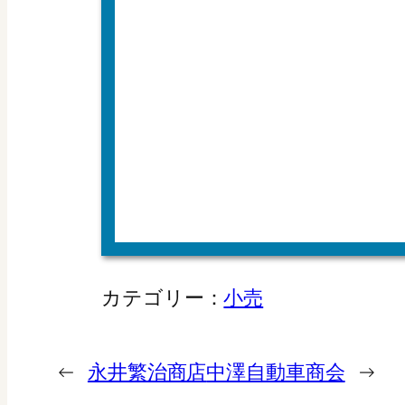
カテゴリー：
小売
←
永井繁治商店
中澤自動車商会
→