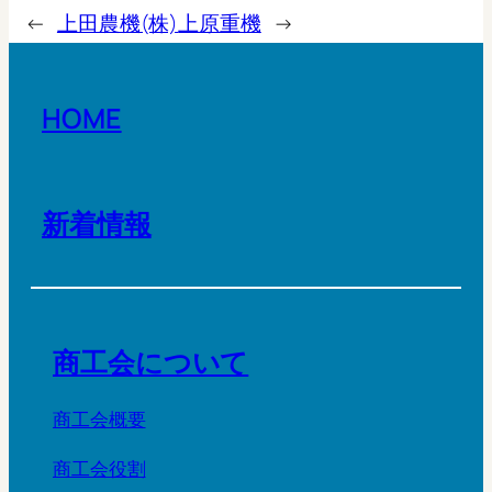
←
上田農機(株)
上原重機
→
HOME
新着情報
商工会について
商工会概要
商工会役割