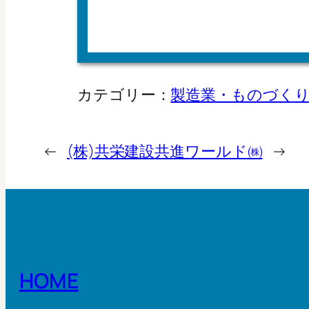
カテゴリー：
製造業・ものづく
←
(株)共栄建設
共進ワールド㈱
→
HOME