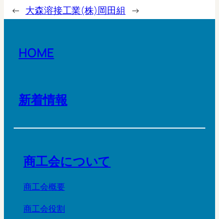
←
大森溶接工業
(株)岡田組
→
HOME
新着情報
商工会について
商工会概要
商工会役割