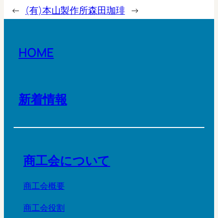
←
(有)本山製作所
森田珈琲
→
HOME
新着情報
商工会について
商工会概要
商工会役割