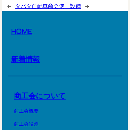
←
タバタ自動車商会
俵 設備
→
HOME
新着情報
商工会について
商工会概要
商工会役割