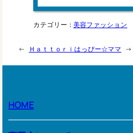
カテゴリー：
美容ファッション
←
Ｈａｔｔｏｒｉ
はっぴー☆ママ
→
HOME