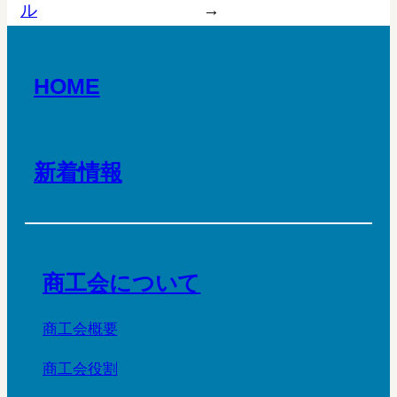
ル
→
HOME
新着情報
商工会について
商工会概要
商工会役割