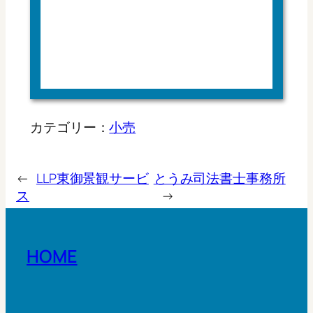
カテゴリー：
小売
←
LLP東御景観サービ
とうみ司法書士事務所
ス
→
HOME