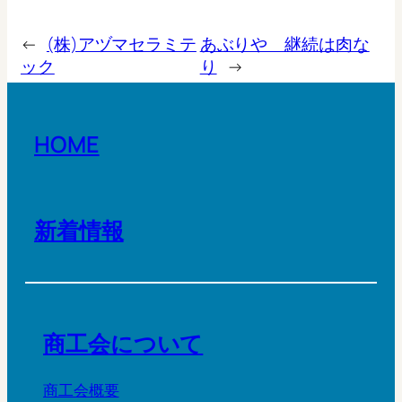
←
(株)アヅマセラミテ
あぶりや 継続は肉な
ック
り
→
HOME
新着情報
商工会について
商工会概要