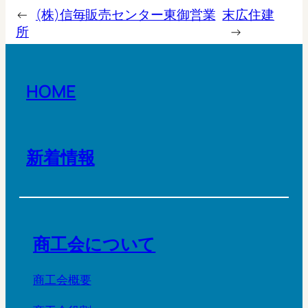
←
(株)信毎販売センター東御営業
末広住建
所
→
HOME
新着情報
商工会について
商工会概要