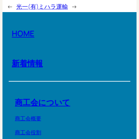
←
光一
(有)ミハラ運輸
→
HOME
新着情報
商工会について
商工会概要
商工会役割