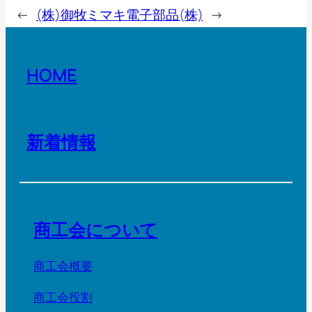
←
(株)御牧
ミマキ電子部品(株)
→
HOME
新着情報
商工会について
商工会概要
商工会役割