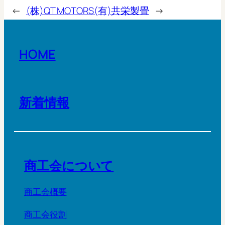
←
(株)QT MOTORS
(有)共栄製畳
→
HOME
新着情報
商工会について
商工会概要
商工会役割