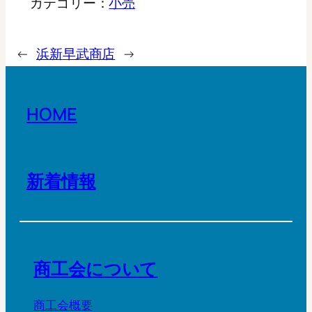
カテゴリー：
小売
←
浜新
早武商店
→
HOME
新着情報
商工会について
商工会概要