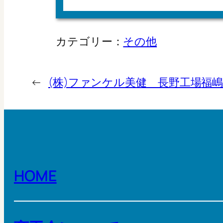
カテゴリー：
その他
←
(株)ファンケル美健 長野工場
福
HOME