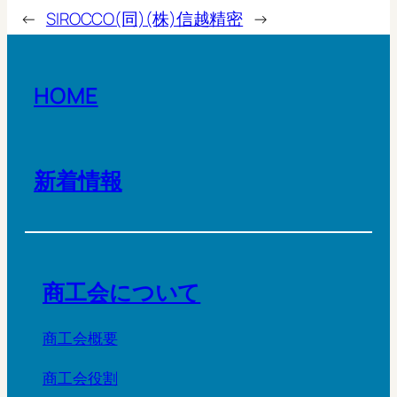
←
SIROCCO(同)
(株)信越精密
→
HOME
新着情報
商工会について
商工会概要
商工会役割