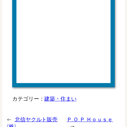
カテゴリー：
建築・住まい
←
北信ヤクルト販売
Ｐ.Ｏ.Ｐ Ｈｏｕｓｅ
(株)
→