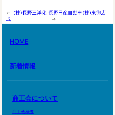
←
(株)長野三洋化
長野日産自動車(株)東御店
成
→
HOME
新着情報
商工会について
商工会概要