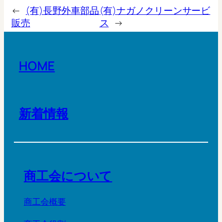
←
(有)長野外車部品
(有)ナガノクリーンサービ
販売
ス
→
HOME
新着情報
商工会について
商工会概要