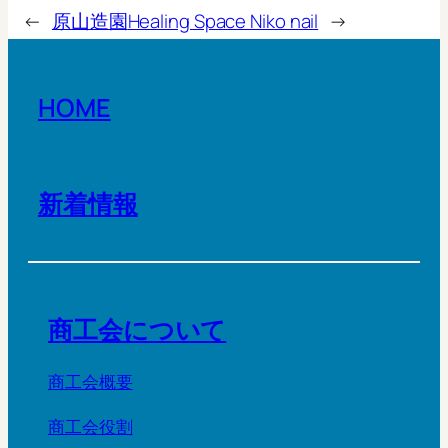
←
原山造園
Healing Space Niko nail
→
HOME
新着情報
商工会について
商工会概要
商工会役割