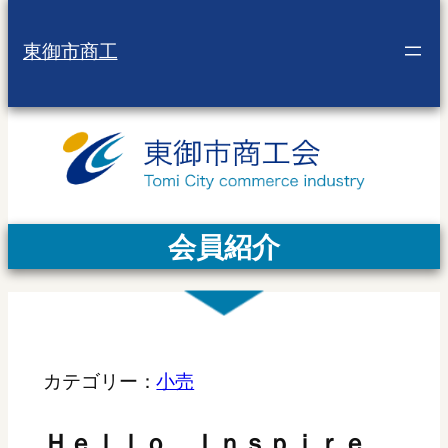
東御市商工
会員紹介
カテゴリー：
小売
Ｈｅｌｌｏ Ｉｎｓｐｉｒｅ