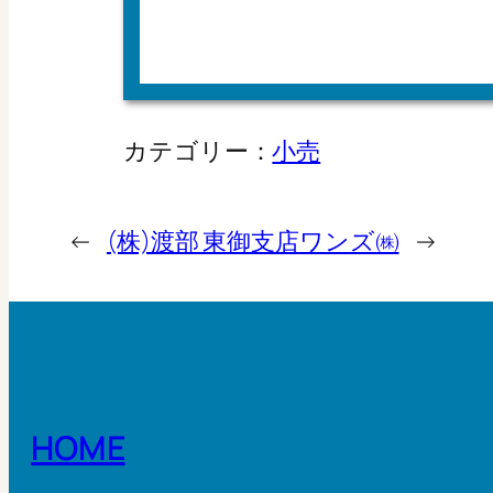
カテゴリー：
小売
←
(株)渡部 東御支店
ワンズ㈱
→
HOME