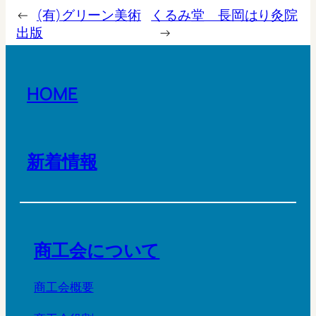
←
(有)グリーン美術
くるみ堂 長岡はり灸院
出版
→
HOME
新着情報
商工会について
商工会概要