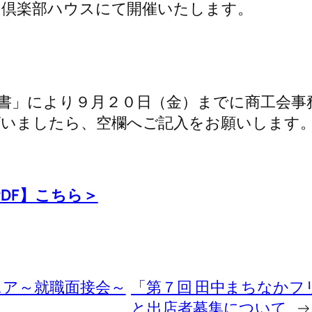
同倶楽部ハウスにて開催いたします。
書」により９月２０日（金）までに商工会事
ざいましたら、空欄へご記入をお願いします
DF】こちら＞
ェア～就職面接会～
「第７回 田中まちなか
と出店者募集について
→