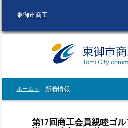
内
容
東御市商工
を
ス
キ
ッ
プ
新着情報
ホーム＞
第17回商工会員親睦ゴル