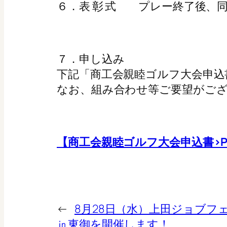
６．表 彰 式 プレー終了後、
７．申し込み
下記「商工会親睦ゴルフ大会申込
なお、組み合わせ等ご要望がご
【商工会親睦ゴルフ大会申込書>P
←
8月28日（水）上田ジョブフ
㏌東御を開催します！