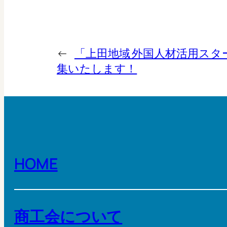
←
「上田地域 外国人材活用スタ
集いたします！
HOME
商工会について