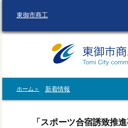
内
容
東御市商工
を
ス
キ
ッ
プ
新着情報
ホーム＞
「スポーツ合宿誘致推進