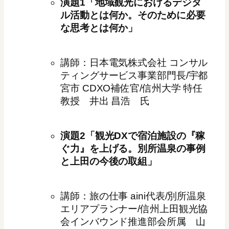
演題1「地域観光におけるデジタ
ル活動とは何か。そのために必要
な思考とは何か」
講師：日本電気株式会社 コンサル
ティングサービス事業部門長/宇都
宮市 CDXO補佐官/信州大学 特任
教授 井出 昌浩 氏
演題2「観光DXで宿泊施設の『稼
ぐ力』を上げる。別所温泉の事例
と上田の今後の取組」
講師：旅の仕事 aini代表/別所温泉
エリアプランナー/信州上田観光協
会インバウンド推進部会所属 山