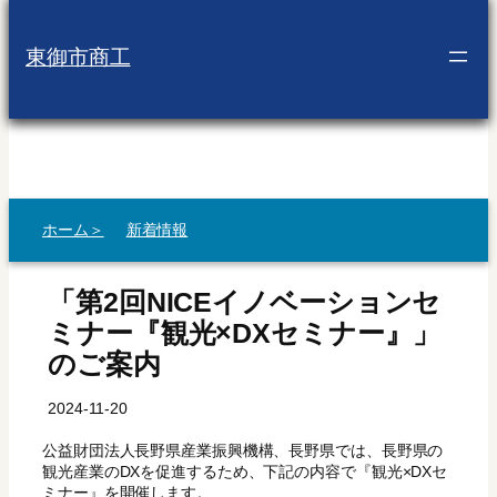
内
容
東御市商工
を
ス
キ
ッ
プ
ホーム＞
新着情報
「第2回NICEイノベーションセ
ミナー『観光×DXセミナー』」
のご案内
2024-11-20
公益財団法人長野県産業振興機構、長野県では、長野県の
観光産業のDXを促進するため、下記の内容で『観光×DXセ
ミナー』を開催します。