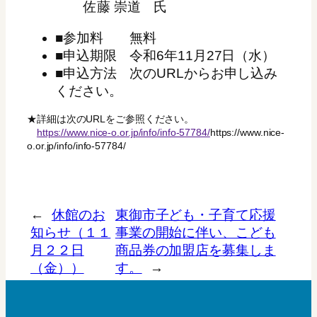
佐藤 崇道 氏
■参加料 無料
■申込期限 令和6年11月27日（水）
■申込方法 次のURLからお申し込み
ください。
★詳細は次のURLをご参照ください。
https://www.nice-o.or.jp/info/info-57784/
https://www.nice-
o.or.jp/info/info-57784/
←
休館のお
東御市子ども・子育て応援
知らせ（１１
事業の開始に伴い、こども
月２２日
商品券の加盟店を募集しま
（金））
す。
→