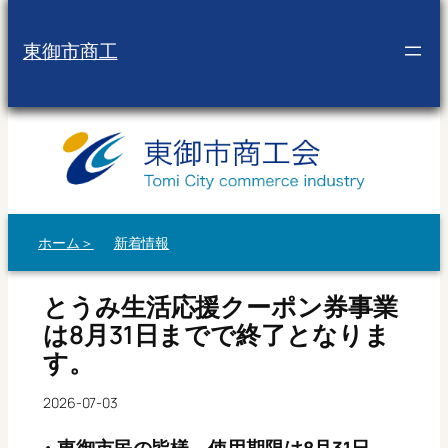
内
容
東御市商工
を
ス
キ
ッ
プ
ホーム＞
新着情報
とうみ生活応援クーポン券事業
は8月31日までで終了となりま
す。
2026-07-03
・東御市民の皆様、使用期限は8月31日