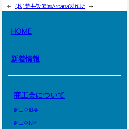
←
(株)荒井設備
㈱Arcana製作所
→
HOME
新着情報
商工会について
商工会概要
商工会役割