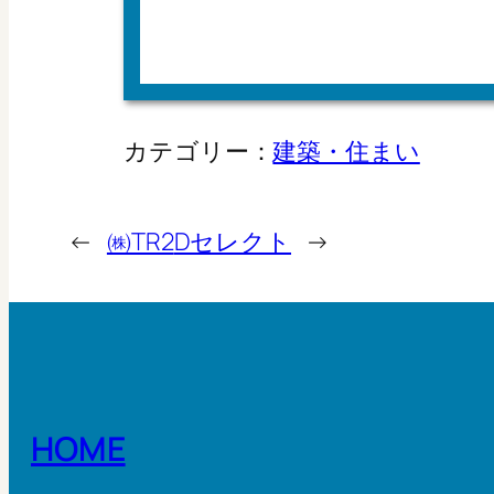
カテゴリー：
建築・住まい
←
㈱TR2
Dセレクト
→
HOME