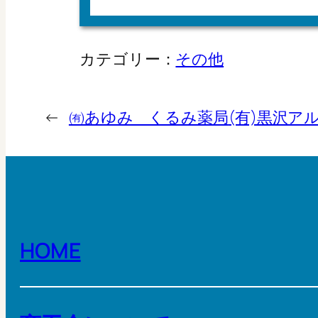
カテゴリー：
その他
←
㈲あゆみ くるみ薬局
(有)黒沢ア
HOME