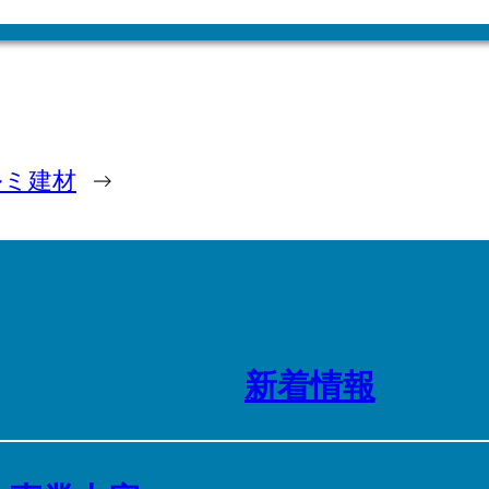
ルミ建材
→
新着情報