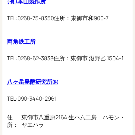
(有)本山製作所
TEL:
0268-75-8350
住所：
東御市和900-7
両角鉄工所
TEL:
0268-62-3838
住所：
東御市 滋野乙 1504-1
八ヶ岳発酵研究所㈱
TEL:
090-3440-2961
住
東御市八重原2164 生ハム工房 ハモン・
所：
ヤエハラ