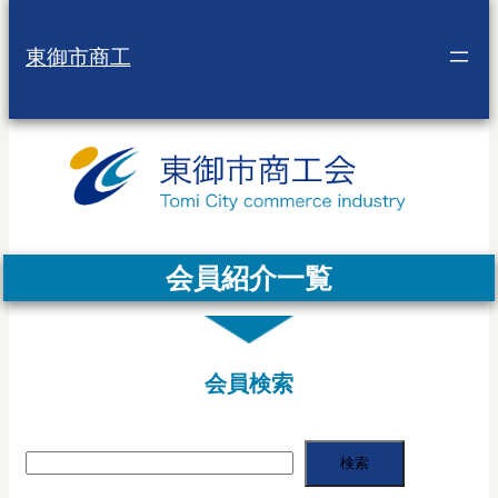
内
容
東御市商工
を
ス
キ
ッ
プ
会員紹介一覧
会員検索
検索