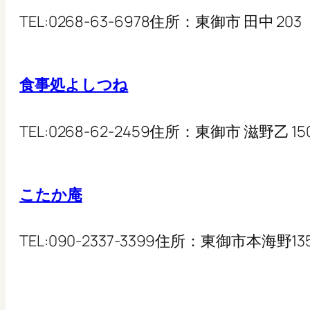
TEL:
0268-63-6978
住所：
東御市 田中 203
食事処よしつね
TEL:
0268-62-2459
住所：
東御市 滋野乙 150
こたか庵
TEL:
090-2337-3399
住所：
東御市本海野135