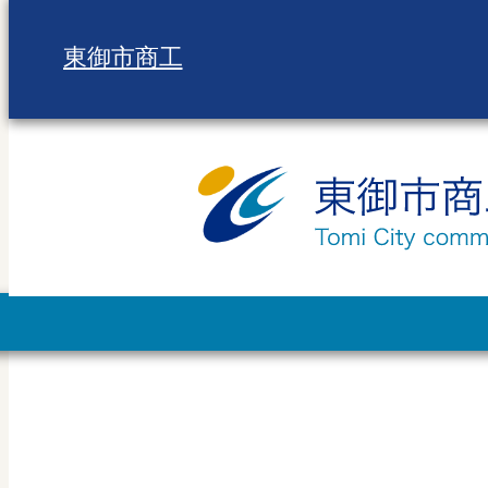
内
容
東御市商工
を
ス
キ
ッ
プ