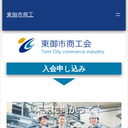
内
容
東御市商工
を
ス
キ
ッ
プ
入会申し込み