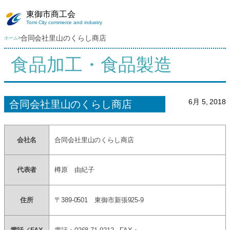
内
東御市商工会
容
Tomi City commerce and industry
を
合同会社里山のくらし商店
ホーム
>
ス
キ
食品加工・食品製造
ッ
プ
6月 5, 2018
合同会社里山のくらし商店
会社名
合同会社里山のくらし商店
代表者
樽原 由紀子
住所
〒389-0501 東御市新張925-9