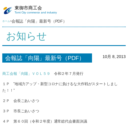
内
東御市商工会
容
Tomi City commerce and industry
を
会報誌「向陽」最新号（PDF）
ホーム
>
ス
キ
お知らせ
ッ
プ
10月 8, 2013
会報誌「向陽」最新号（PDF）
商工会報「向陽」ＶＯＬ５９
令和２年７月発行
１Ｐ ‟地域力アップ・新型コロナに負けるな大作戦がスタートしまし
た！！”
２Ｐ 会長ごあいさつ
３Ｐ 市長ごあいさつ
４Ｐ 第６０回（令和２年度）通常総代会書面決議