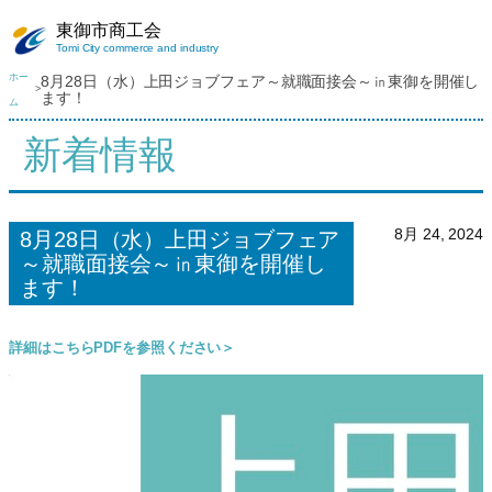
内
東御市商工会
容
Tomi City commerce and industry
を
ホー
8月28日（水）上田ジョブフェア～就職面接会～㏌東御を開催し
>
ス
ます！
ム
キ
新着情報
ッ
プ
8月 24, 2024
8月28日（水）上田ジョブフェア
～就職面接会～㏌東御を開催し
ます！
詳細はこちらPDFを参照ください＞